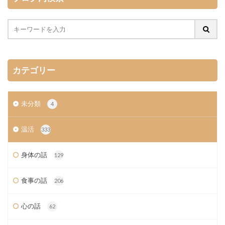
カテゴリー
未分類
4
温活
333
身体の話
129
食事の話
206
心の話
62