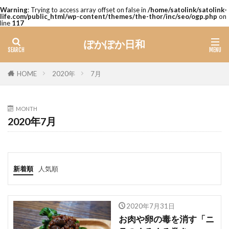
Warning
: Trying to access array offset on false in
/home/satolink/satolink-
life.com/public_html/wp-content/themes/the-thor/inc/seo/ogp.php
on
line
117
ぽかぽか日和
2020年
7月
HOME
MONTH
2020年7月
新着順
人気順
2020年7月31日
お肉や卵の毒を消す「ニ