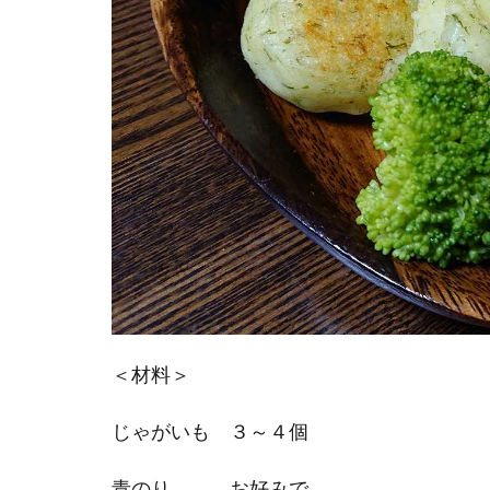
＜材料＞
じゃがいも ３～４個
青のり お好みで