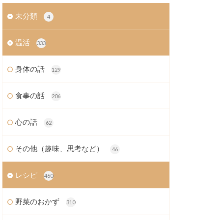
未分類
4
温活
333
身体の話
129
食事の話
206
心の話
62
その他（趣味、思考など）
46
レシピ
460
野菜のおかず
310