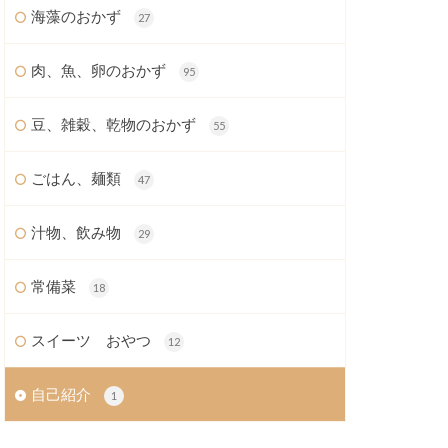
海藻のおかず
27
肉、魚、卵のおかず
95
豆、雑穀、乾物のおかず
55
ごはん、麺類
47
汁物、飲み物
29
常備菜
18
スイーツ おやつ
12
自己紹介
1