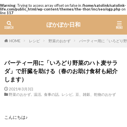
Warning
: Trying to access array offset on false in
/home/satolink/satolink-
life.com/public_html/wp-content/themes/the-thor/inc/seo/ogp.php
on
line
117
ぽかぽか日和
レシピ
野菜のおかず
パーティー用に「いろどり野
HOME
パーティー用に「いろどり野菜のハト麦サラ
ダ」で肝臓を助ける（春のお助け食材も紹介
します）
2021年3月3日
野菜のおかず
,
温活
,
食事の話
,
レシピ
,
豆、雑穀、乾物のおかず
こんにちは♪