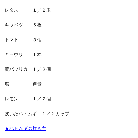
レタス １／２玉
キャベツ ５枚
トマト ５個
キュウリ １本
黄パブリカ １／２個
塩 適量
レモン １／２個
炊いたハトムギ １／２カップ
★ハトムギの炊き方