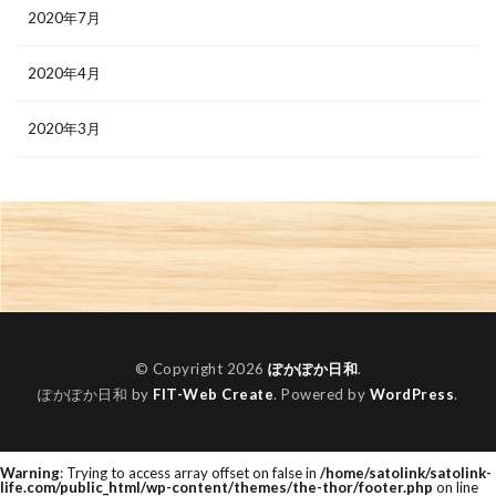
2020年7月
2020年4月
2020年3月
© Copyright 2026
ぽかぽか日和
.
ぽかぽか日和 by
FIT-Web Create
. Powered by
WordPress
.
Warning
: Trying to access array offset on false in
/home/satolink/satolink-
life.com/public_html/wp-content/themes/the-thor/footer.php
on line