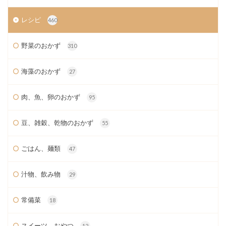
レシピ
460
野菜のおかず
310
海藻のおかず
27
肉、魚、卵のおかず
95
豆、雑穀、乾物のおかず
55
ごはん、麺類
47
汁物、飲み物
29
常備菜
18
スイーツ おやつ
12