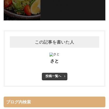
on false in
/home/satolink/satolink-
life.com/public_html/wp-
content/themes/the-
thor/single.php
on line
294
この記事を書いた人
さと
投稿一覧へ
ブログ内検索