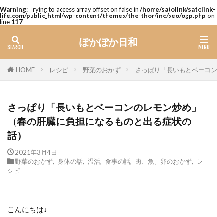
Warning
: Trying to access array offset on false in
/home/satolink/satolink-
life.com/public_html/wp-content/themes/the-thor/inc/seo/ogp.php
on
line
117
ぽかぽか日和
レシピ
野菜のおかず
さっぱり「長いもとベーコン
HOME
さっぱり「長いもとベーコンのレモン炒め」
（春の肝臓に負担になるものと出る症状の
話）
2021年3月4日
野菜のおかず
,
身体の話
,
温活
,
食事の話
,
肉、魚、卵のおかず
,
レ
シピ
こんにちは♪