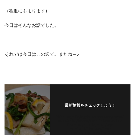
（程度にもよります）
今日はそんなお話でした。
それでは今日はこの辺で。またね～♪
最新情報をチェックしよう！
Warning
: Trying to access array offset
on false in
/home/satolink/satolink-
life.com/public_html/wp-
content/themes/the-
thor/single.php
on line
294