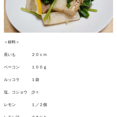
＜材料＞
長いも ２０ｃｍ
ベーコン １００ｇ
ルッコラ １袋
塩、コショウ 少々
レモン １／２個
レモン汁 小さじ１～