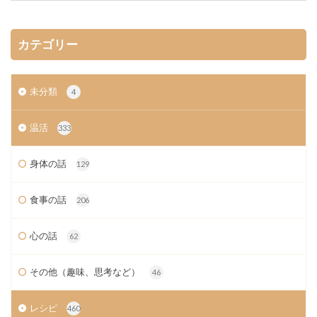
カテゴリー
未分類
4
温活
333
身体の話
129
食事の話
206
心の話
62
その他（趣味、思考など）
46
レシピ
460