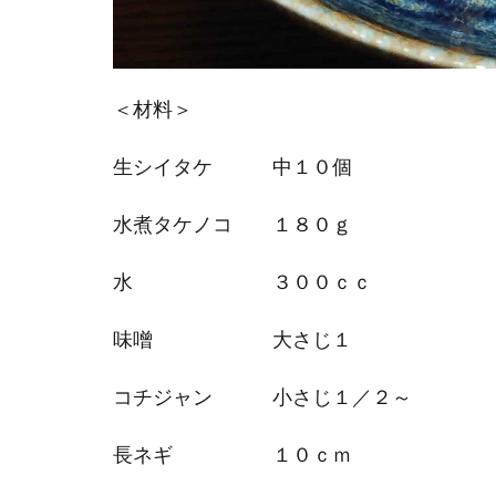
＜材料＞
生シイタケ 中１０個
水煮タケノコ １８０ｇ
水 ３００ｃｃ
味噌 大さじ１
コチジャン 小さじ１／２～
長ネギ １０ｃｍ