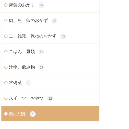
海藻のおかず
27
肉、魚、卵のおかず
95
豆、雑穀、乾物のおかず
55
ごはん、麺類
47
汁物、飲み物
29
常備菜
18
スイーツ おやつ
12
自己紹介
1