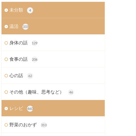
未分類
4
温活
333
身体の話
129
食事の話
206
心の話
62
その他（趣味、思考など）
46
レシピ
460
野菜のおかず
310