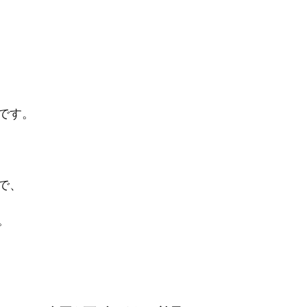
です。
で、
。