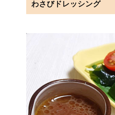
び
わさびドレッシング
ド
レ
ッ
シ
ン
グ
2
し
ょ
う
が
ド
レ
ッ
シ
ン