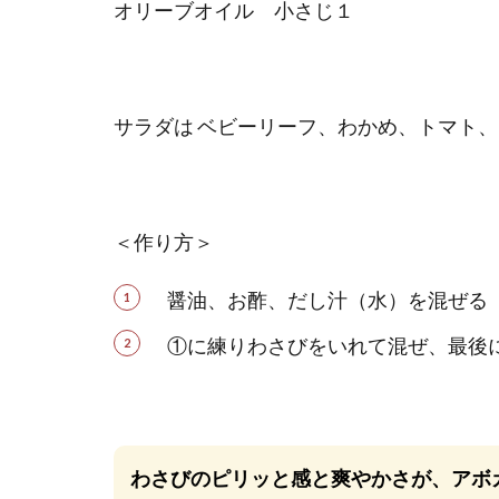
オリーブオイル 小さじ１
シ
ン
グ
5
サラダは ベビーリーフ、わかめ、トマト
梅
酢
ド
＜作り方＞
レ
ッ
醤油、お酢、だし汁（水）を混ぜる
シ
ン
①に練りわさびをいれて混ぜ、最後に
グ
わさびのピリッと感と爽やかさが、
アボ