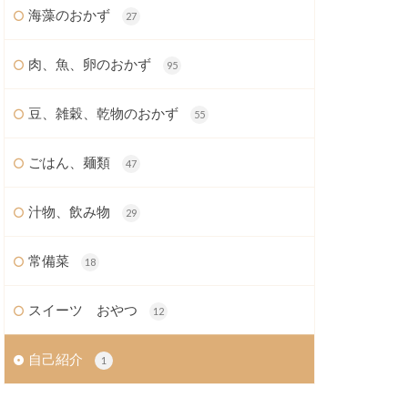
海藻のおかず
27
肉、魚、卵のおかず
95
豆、雑穀、乾物のおかず
55
ごはん、麺類
47
汁物、飲み物
29
常備菜
18
スイーツ おやつ
12
自己紹介
1