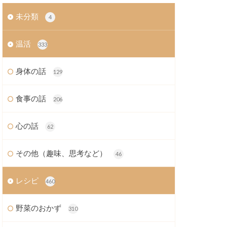
未分類
4
温活
333
身体の話
129
食事の話
206
心の話
62
その他（趣味、思考など）
46
レシピ
460
野菜のおかず
310