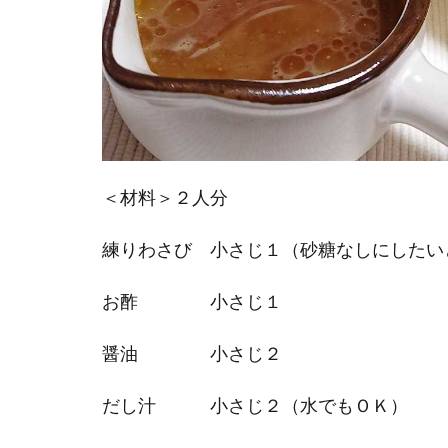
グ
3
ご
ま
ド
レ
ッ
＜材料＞２人分
シ
ン
練りわさび 小さじ１（砂糖なしにしたい
グ
お酢 小さじ１
4
の
醤油 小さじ２
り
ド
だし汁 小さじ２（水でもＯＫ）
レ
ッ