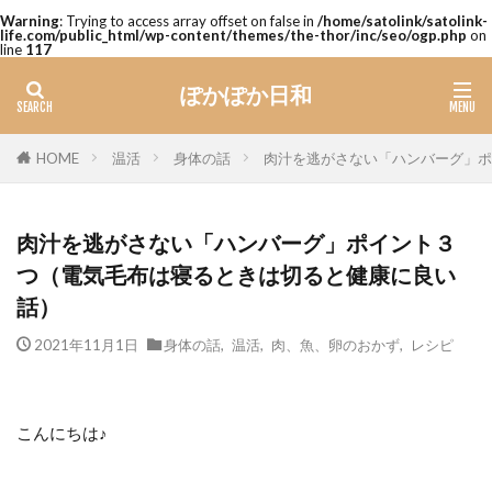
Warning
: Trying to access array offset on false in
/home/satolink/satolink-
life.com/public_html/wp-content/themes/the-thor/inc/seo/ogp.php
on
line
117
ぽかぽか日和
温活
身体の話
肉汁を逃がさない「ハンバーグ」ポ
HOME
肉汁を逃がさない「ハンバーグ」ポイント３
つ（電気毛布は寝るときは切ると健康に良い
話）
2021年11月1日
身体の話
,
温活
,
肉、魚、卵のおかず
,
レシピ
こんにちは♪