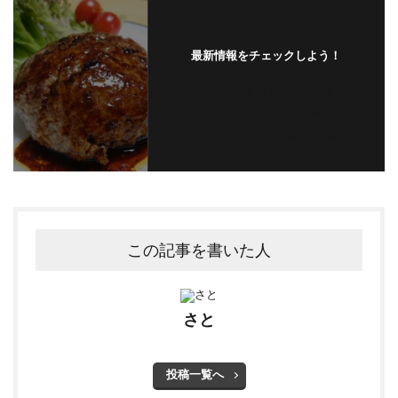
最新情報をチェックしよう！
Warning
: Trying to access array offset
on false in
/home/satolink/satolink-
life.com/public_html/wp-
content/themes/the-
thor/single.php
on line
294
この記事を書いた人
さと
投稿一覧へ