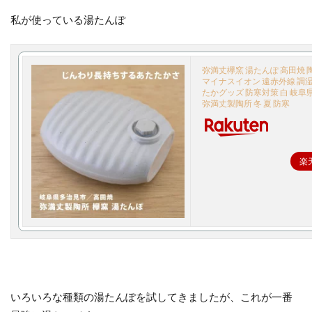
私が使っている湯たんぽ
弥満丈欅窯 湯たんぽ 高田焼 
マイナスイオン 遠赤外線 調湿
たかグッズ 防寒対策 白 岐阜
弥満丈製陶所 冬 夏 防寒
楽
いろいろな種類の湯たんぽを試してきましたが、これが一番