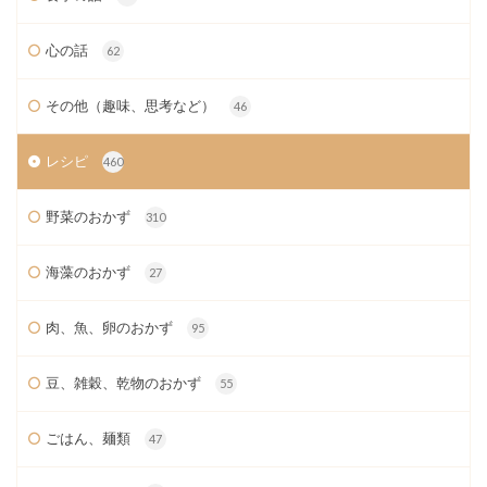
心の話
62
その他（趣味、思考など）
46
レシピ
460
野菜のおかず
310
海藻のおかず
27
肉、魚、卵のおかず
95
豆、雑穀、乾物のおかず
55
ごはん、麺類
47