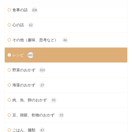
食事の話
206
心の話
62
その他（趣味、思考など）
46
レシピ
460
野菜のおかず
310
海藻のおかず
27
肉、魚、卵のおかず
95
豆、雑穀、乾物のおかず
55
ごはん、麺類
47