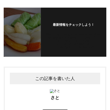
最新情報をチェックしよう！
Warning
: Trying to access array offset
on false in
/home/satolink/satolink-
life.com/public_html/wp-
content/themes/the-
thor/single.php
on line
294
この記事を書いた人
さと