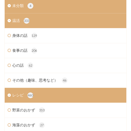
未分類
4
温活
333
身体の話
129
食事の話
206
心の話
62
その他（趣味、思考など）
46
レシピ
460
野菜のおかず
310
海藻のおかず
27