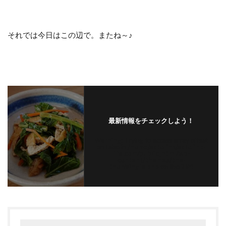
それでは今日はこの辺で。またね～♪
最新情報をチェックしよう！
Warning
: Trying to access array offset
on false in
/home/satolink/satolink-
life.com/public_html/wp-
content/themes/the-
thor/single.php
on line
294