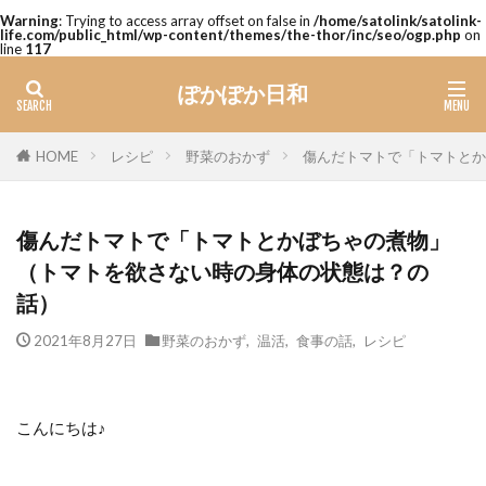
Warning
: Trying to access array offset on false in
/home/satolink/satolink-
life.com/public_html/wp-content/themes/the-thor/inc/seo/ogp.php
on
line
117
ぽかぽか日和
レシピ
野菜のおかず
傷んだトマトで「トマトとか
HOME
傷んだトマトで「トマトとかぼちゃの煮物」
（トマトを欲さない時の身体の状態は？の
話）
2021年8月27日
野菜のおかず
,
温活
,
食事の話
,
レシピ
こんにちは♪