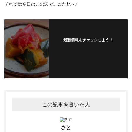
それでは今日はこの辺で。またね～♪
最新情報をチェックしよう！
Warning
: Trying to access array offset
on false in
/home/satolink/satolink-
life.com/public_html/wp-
content/themes/the-
thor/single.php
on line
294
この記事を書いた人
さと