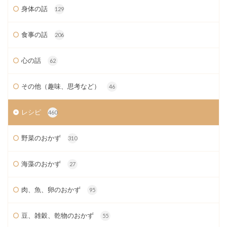
身体の話
129
食事の話
206
心の話
62
その他（趣味、思考など）
46
レシピ
460
野菜のおかず
310
海藻のおかず
27
肉、魚、卵のおかず
95
豆、雑穀、乾物のおかず
55