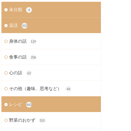
未分類
4
温活
333
身体の話
129
食事の話
206
心の話
62
その他（趣味、思考など）
46
レシピ
460
野菜のおかず
310