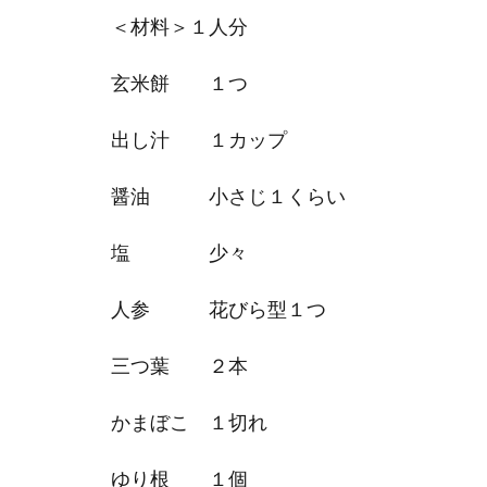
＜材料＞１人分
玄米餅 １つ
出し汁 １カップ
醤油 小さじ１くらい
塩 少々
人参 花びら型１つ
三つ葉 ２本
かまぼこ １切れ
ゆり根 １個