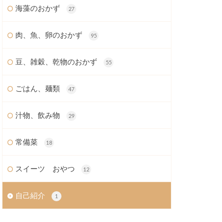
海藻のおかず
27
肉、魚、卵のおかず
95
豆、雑穀、乾物のおかず
55
ごはん、麺類
47
汁物、飲み物
29
常備菜
18
スイーツ おやつ
12
自己紹介
1