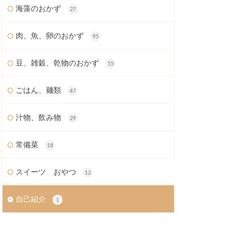
海藻のおかず
27
肉、魚、卵のおかず
95
豆、雑穀、乾物のおかず
55
ごはん、麺類
47
汁物、飲み物
29
常備菜
18
スイーツ おやつ
12
自己紹介
1