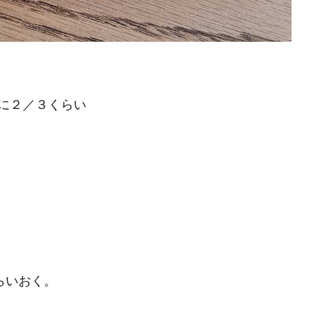
２／３くらい
らいおく。