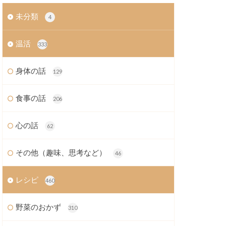
未分類
4
温活
333
身体の話
129
食事の話
206
心の話
62
その他（趣味、思考など）
46
レシピ
460
野菜のおかず
310