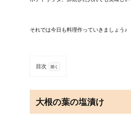
それでは今日も料理作っていきましょう♪
目次
1
大
根
の
大根の葉の塩漬け
葉
の
塩
漬